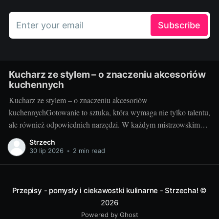
Enter your email
Subscribe
Kucharz ze stylem – o znaczeniu akcesoriów
kuchennych
Kucharz ze stylem – o znaczeniu akcesoriów
kuchennychGotowanie to sztuka, która wymaga nie tylko talentu,
ale również odpowiednich narzędzi. W każdym mistrzowskim
daniu, za wyrafinowanym smakiem i estetycznym podaniem,
Strzech
kryją się wyselekcjonowane akcesoria kuchenne. Poznaj sekrety
30 lip 2026
•
2 min read
idealnie dobranych przyrządów do gotowania i przekonaj się, jak
duże znaczenie mają dla finalnego efektu
Przepisy - pomysły i ciekawostki kulinarne - Strzecha!
©
2026
Powered by Ghost