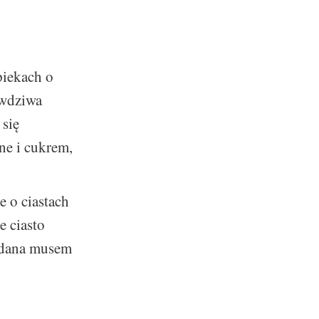
piekach o
awdziwa
 się
ne i cukrem,
e o ciastach
e ciasto
ładana musem