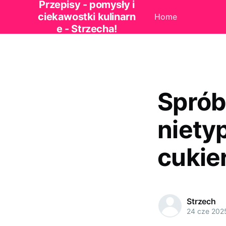
Przepisy - pomysły i
ciekawostki kulinarn
Home
e - Strzecha!
Sprób
niety
cukie
Strzech
24 cze 202