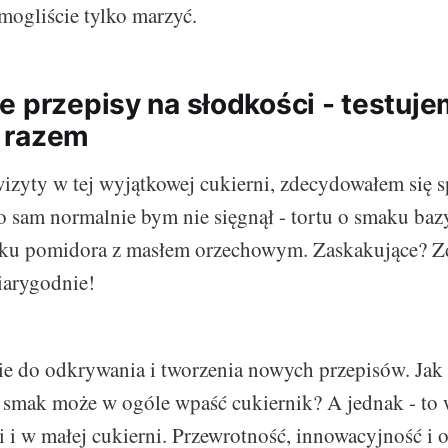
 mogliście tylko marzyć.
e przepisy na słodkości - testuje
 razem
izyty w tej wyjątkowej cukierni, zdecydowałem się 
o sam normalnie bym nie sięgnął - tortu o smaku bazy
maku pomidora z masłem orzechowym. Zaskakujące? 
arygodnie!
ie do odkrywania i tworzenia nowych przepisów. Jak 
smak może w ogóle wpaść cukiernik? A jednak - to w
 i w małej cukierni. Przewrotność, innowacyjność i 