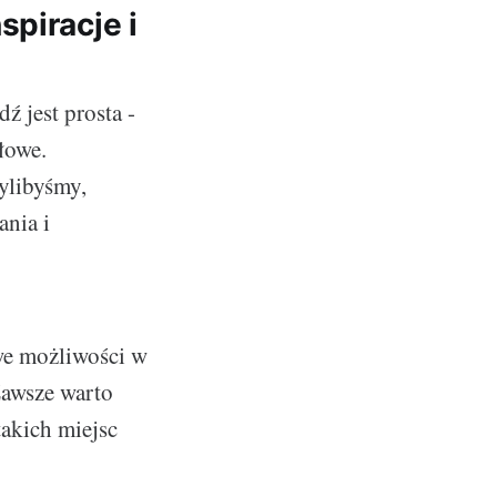
piracje i
 jest prosta -
łowe.
ylibyśmy,
ania i
we możliwości w
Zawsze warto
akich miejsc