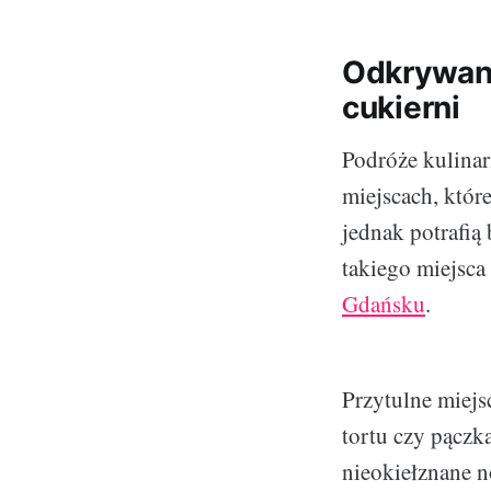
Odkrywan
cukierni
Podróże kulinar
miejscach, któr
jednak potrafią
takiego miejsca
Gdańsku
.
Przytulne miejs
tortu czy pączk
nieokiełznane no