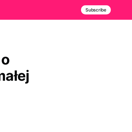
Subscribe
 o
ałej