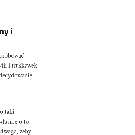
my i
spróbować
lii i truskawek
Zdecydowanie.
o taki
łaśnie o to
odwaga, żeby