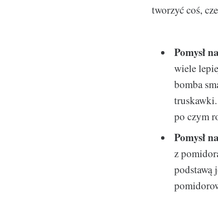
tworzyć coś, cze
Pomysł na 
wiele lepi
bomba smak
truskawki.
po czym ro
Pomysł na
z pomidora
podstawą j
pomidoro