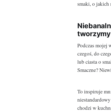
smaki, o jakich
Niebanaln
tworzymy
Podczas mojej w
czegoś, do czeg
lub ciasta o s
Smaczne? Niewi
To inspiruje mn
niestandardowy 
chodzi w kuchni