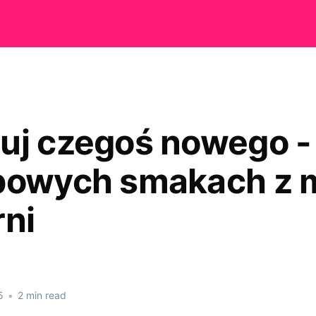
uj czegoś nowego -
powych smakach z m
rni
5
•
2 min read