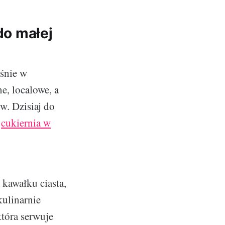
o małej
aśnie w
e, localowe, a
w. Dzisiaj do
e
cukiernia w
 kawałku ciasta,
kulinarnie
która serwuje