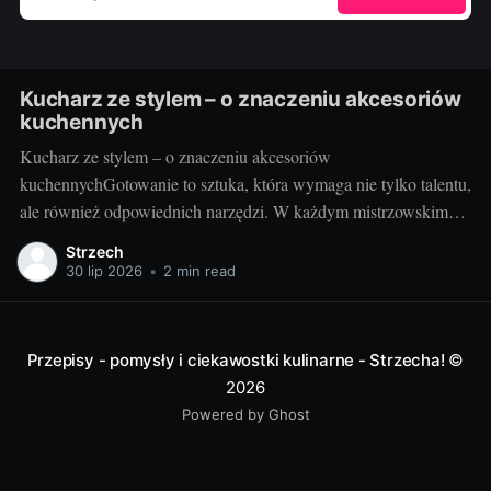
Kucharz ze stylem – o znaczeniu akcesoriów
kuchennych
Kucharz ze stylem – o znaczeniu akcesoriów
kuchennychGotowanie to sztuka, która wymaga nie tylko talentu,
ale również odpowiednich narzędzi. W każdym mistrzowskim
daniu, za wyrafinowanym smakiem i estetycznym podaniem,
Strzech
kryją się wyselekcjonowane akcesoria kuchenne. Poznaj sekrety
30 lip 2026
•
2 min read
idealnie dobranych przyrządów do gotowania i przekonaj się, jak
duże znaczenie mają dla finalnego efektu
Przepisy - pomysły i ciekawostki kulinarne - Strzecha!
©
2026
Powered by Ghost