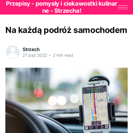
Przepisy - pomysły i ciekawostki kulinar
ne - Strzecha!
Na każdą podróż samochodem
Strzech
27 paź 2022
•
2 min read