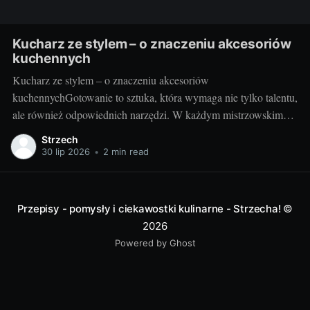
Kucharz ze stylem – o znaczeniu akcesoriów
kuchennych
Kucharz ze stylem – o znaczeniu akcesoriów
kuchennychGotowanie to sztuka, która wymaga nie tylko talentu,
ale również odpowiednich narzędzi. W każdym mistrzowskim
daniu, za wyrafinowanym smakiem i estetycznym podaniem,
Strzech
kryją się wyselekcjonowane akcesoria kuchenne. Poznaj sekrety
30 lip 2026
•
2 min read
idealnie dobranych przyrządów do gotowania i przekonaj się, jak
duże znaczenie mają dla finalnego efektu
Przepisy - pomysły i ciekawostki kulinarne - Strzecha!
©
2026
Powered by Ghost