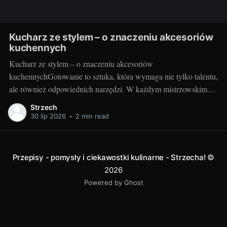
Kucharz ze stylem – o znaczeniu akcesoriów
kuchennych
Kucharz ze stylem – o znaczeniu akcesoriów
kuchennychGotowanie to sztuka, która wymaga nie tylko talentu,
ale również odpowiednich narzędzi. W każdym mistrzowskim
daniu, za wyrafinowanym smakiem i estetycznym podaniem,
Strzech
kryją się wyselekcjonowane akcesoria kuchenne. Poznaj sekrety
30 lip 2026
•
2 min read
idealnie dobranych przyrządów do gotowania i przekonaj się, jak
duże znaczenie mają dla finalnego efektu
Przepisy - pomysły i ciekawostki kulinarne - Strzecha!
©
2026
Powered by Ghost