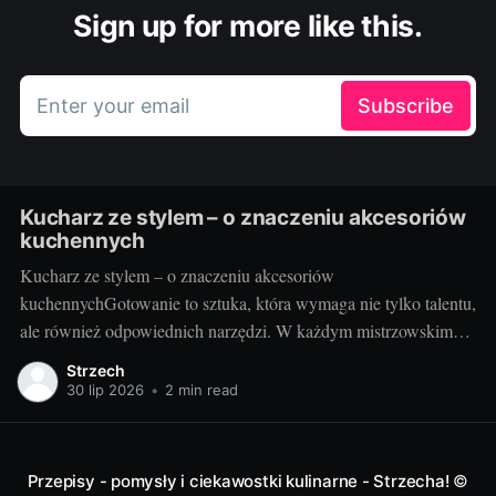
Sign up for more like this.
Enter your email
Subscribe
Kucharz ze stylem – o znaczeniu akcesoriów
kuchennych
Kucharz ze stylem – o znaczeniu akcesoriów
kuchennychGotowanie to sztuka, która wymaga nie tylko talentu,
ale również odpowiednich narzędzi. W każdym mistrzowskim
daniu, za wyrafinowanym smakiem i estetycznym podaniem,
Strzech
kryją się wyselekcjonowane akcesoria kuchenne. Poznaj sekrety
30 lip 2026
•
2 min read
idealnie dobranych przyrządów do gotowania i przekonaj się, jak
duże znaczenie mają dla finalnego efektu
Przepisy - pomysły i ciekawostki kulinarne - Strzecha!
©