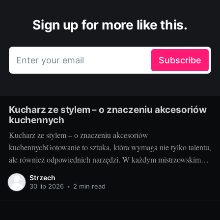
Sign up for more like this.
Enter your email
Subscribe
Kucharz ze stylem – o znaczeniu akcesoriów
kuchennych
Kucharz ze stylem – o znaczeniu akcesoriów
kuchennychGotowanie to sztuka, która wymaga nie tylko talentu,
ale również odpowiednich narzędzi. W każdym mistrzowskim
daniu, za wyrafinowanym smakiem i estetycznym podaniem,
Strzech
kryją się wyselekcjonowane akcesoria kuchenne. Poznaj sekrety
30 lip 2026
•
2 min read
idealnie dobranych przyrządów do gotowania i przekonaj się, jak
duże znaczenie mają dla finalnego efektu